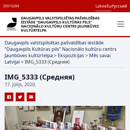
Latviešu
Русский
20010284
DAUGAVPILS VALSTSPILSĒTAS PAŠVALDĪBAS
IESTĀDE “DAUGAVPILS KULTŪRAS PILS”
NACIONĀLO KULTŪRU CENTRS JAUNBŪVES
KULTŪRTELPA
Daugavpils valstspilsētas pašvaldības iestāde
“Daugavpils Kultūras pils” Nacionālo kultūru centrs
Jaunbūves kultūrtelpa
>
Ekspozīcijas
>
Mēs savai
Latvijai
>
IMG_5333 (Средняя)
IMG_5333 (Средняя)
17. jūlijs, 2020.