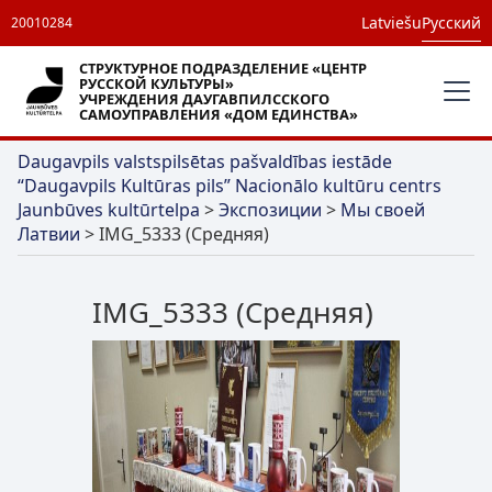
Latviešu
Русский
20010284
СТРУКТУРНОЕ ПОДРАЗДЕЛЕНИЕ «ЦЕНТР
РУССКОЙ КУЛЬТУРЫ»
УЧРЕЖДЕНИЯ ДАУГАВПИЛССКОГО
САМОУПРАВЛЕНИЯ «ДОМ ЕДИНСТВА»
Daugavpils valstspilsētas pašvaldības iestāde
“Daugavpils Kultūras pils” Nacionālo kultūru centrs
Jaunbūves kultūrtelpa
>
Экспозиции
>
Мы своей
Латвии
>
IMG_5333 (Средняя)
IMG_5333 (Средняя)