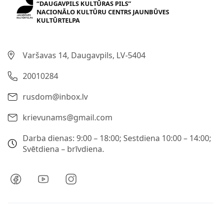
“DAUGAVPILS KULTŪRAS PILS”
NACIONĀLO KULTŪRU CENTRS JAUNBŪVES
KULTŪRTELPA
Varšavas 14, Daugavpils, LV-5404
20010284
rusdom@inbox.lv
krievunams@gmail.com
Darba dienas: 9:00 – 18:00; Sestdiena 10:00 – 14:00;
Svētdiena – brīvdiena.