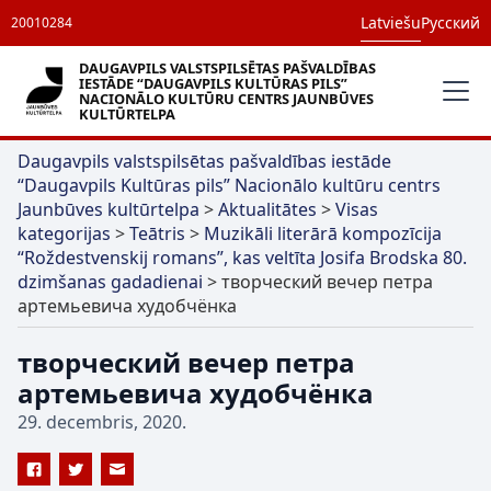
Latviešu
Русский
20010284
DAUGAVPILS VALSTSPILSĒTAS PAŠVALDĪBAS
IESTĀDE “DAUGAVPILS KULTŪRAS PILS”
NACIONĀLO KULTŪRU CENTRS JAUNBŪVES
KULTŪRTELPA
Daugavpils valstspilsētas pašvaldības iestāde
“Daugavpils Kultūras pils” Nacionālo kultūru centrs
Jaunbūves kultūrtelpa
>
Aktualitātes
>
Visas
kategorijas
>
Teātris
>
Muzikāli literārā kompozīcija
“Roždestvenskij romans”, kas veltīta Josifa Brodska 80.
dzimšanas gadadienai
>
творческий вечер петра
артемьевича худобчёнка
творческий вечер петра
артемьевича худобчёнка
29. decembris, 2020.