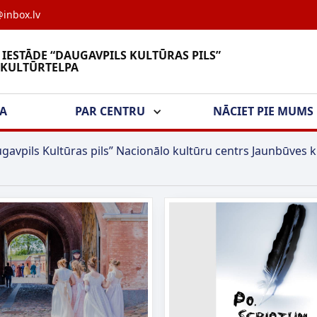
inbox.lv
 IESTĀDE “DAUGAVPILS KULTŪRAS PILS”
 KULTŪRTELPA
ŠA
PAR CENTRU
NĀCIET PIE MUMS
gavpils Kultūras pils” Nacionālo kultūru centrs Jaunbūves k