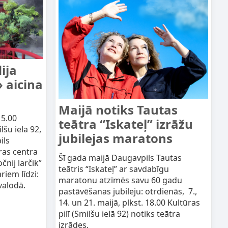
ija
» aicina
Maijā notiks Tautas
15.00
teātra “Iskateļ” izrāžu
ilšu iela 92,
jubilejas maratons
ils
ras centra
Šī gada maijā Daugavpils Tautas
čnij larčik”
teātris “Iskateļ” ar savdabīgu
iem līdzi:
maratonu atzīmēs savu 60 gadu
valodā.
pastāvēšanas jubileju: otrdienās, 7.,
14. un 21. maijā, plkst. 18.00 Kultūras
pilī (Smilšu ielā 92) notiks teātra
izrādes.