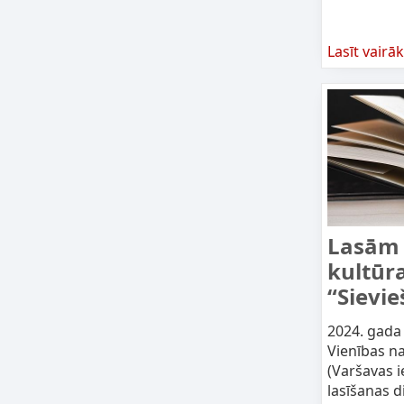
Lasīt vairāk
Lasām 
kultūra
“Sievie
2024. gada 
Vienības n
(Varšavas i
lasīšanas d