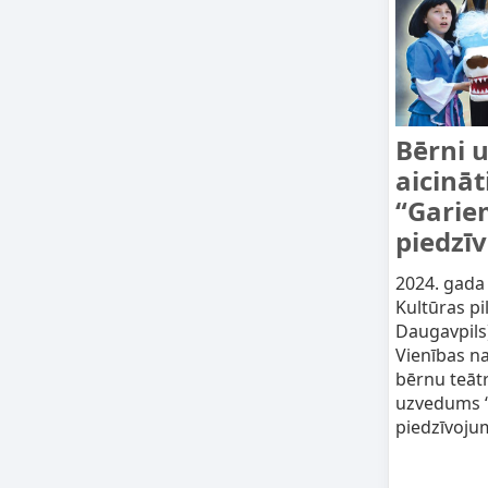
Bērni 
aicinā
“Gariem
piedzī
2024. gada 
Kultūras pil
Daugavpils
Vienības n
bērnu teātr
uzvedums “G
piedzīvojum