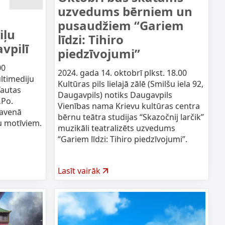
uzvedums bērniem un
pusaudžiem “Gariem
iļu
līdzi: Tihiro
vpilī
piedzīvojumi”
00
2024. gada 14. oktobrī plkst. 18.00
ltimediju
Kultūras pils lielajā zālē (Smilšu iela 92,
Tautas
Daugavpils) notiks Daugavpils
„Po.
Vienības nama Krievu kultūras centra
lavenā
bērnu teātra studijas “Skazočnij larčik”
u motīviem.
muzikāli teatralizēts uzvedums
“Gariem līdzi: Tihiro piedzīvojumi”.
Lasīt vairāk