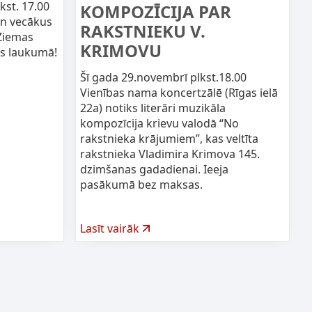
kst. 17.00
KOMPOZĪCIJA PAR
un vecākus
RAKSTNIEKU V.
Ziemas
KRIMOVU
as laukumā!
Šī gada 29.novembrī plkst.18.00
Vienības nama koncertzālē (Rīgas ielā
22a) notiks literāri muzikāla
kompozīcija krievu valodā “No
rakstnieka krājumiem”, kas veltīta
rakstnieka Vladimira Krimova 145.
dzimšanas gadadienai. Ieeja
pasākumā bez maksas.
Lasīt vairāk