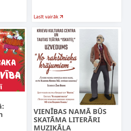
Lasīt vairāk
ā:
VIENĪBAS NAMĀ BŪS
n
SKATĀMA LITERĀRI
MUZIKĀLA