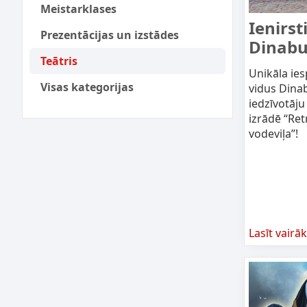
Meistarklases
Ienirst
Prezentācijas un izstādes
Dinabu
Teātris
Unikāla ies
Visas kategorijas
vidus Dina
iedzīvotāju 
izrādē “Ret
vodeviļa”!
Lasīt vairāk