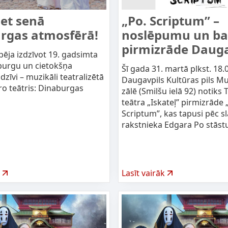
iet senā
„Po. Scriptum” –
rgas atmosfērā!
noslēpumu un ba
pirmizrāde Dauga
pēja izdzīvot 19. gadsimta
burgu un cietokšņa
Šī gada 31. martā plkst. 18.
dzīvi – muzikāli teatralizētā
Daugavpils Kultūras pils Mu
ro teātris: Dinaburgas
zālē (Smilšu ielā 92) notiks 
teātra „Iskateļ” pirmizrāde 
Scriptum”, kas tapusi pēc s
rakstnieka Edgara Po stāst
Lasīt vairāk