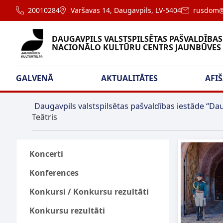
20010284
Varšavas 14, Daugavpils, LV-5404
rusdom@
DAUGAVPILS VALSTSPILSĒTAS PAŠVALDĪBAS
NACIONĀLO KULTŪRU CENTRS JAUNBŪVES
GALVENĀ
AKTUALITĀTES
AFI
Daugavpils valstspilsētas pašvaldības iestāde “Dau
Teātris
Koncerti
Konferences
Konkursi / Konkursu rezultāti
Konkursu rezultāti