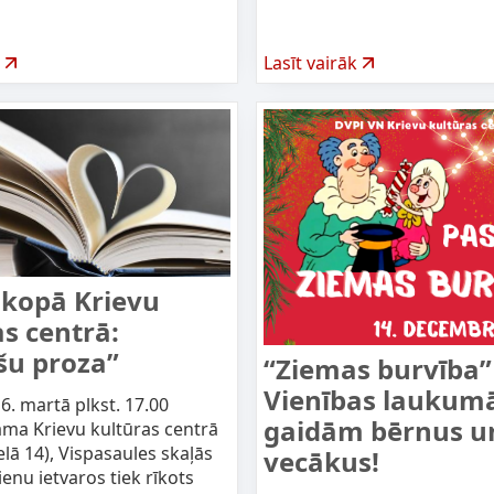
Lasīt vairāk
kopā Krievu
s centrā:
šu proza”
“Ziemas burvība”
Vienības laukum
6. martā plkst. 17.00
gaidām bērnus u
ama Krievu kultūras centrā
elā 14), Vispasaules skaļās
vecākus!
ienu ietvaros tiek rīkots