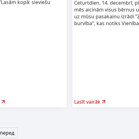
Lasām kopā: sieviešu
Ceturtdien, 14. decembrī, pl
mēs aicinām visus bērnus 
uz mūsu pasakainu izrādi “
burvība”, kas notiks Vienīb
Lasīt vairāk
перед