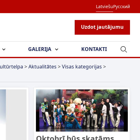
Latviešu
Русский
Uzdot jautājumu
GALERIJA
KONTAKTI
ultūrtelpa
>
Aktualitātes
>
Visas kategorijas
>
Oktobrī būs skatāms