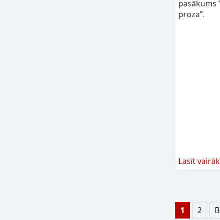
pasākums “
proza”.
Lasīt vairāk
1
2
В