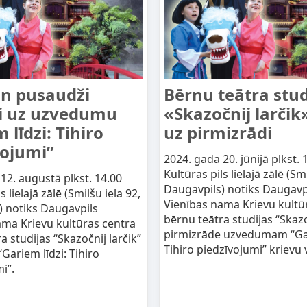
un pusaudži
Bērnu teātra stud
ti uz uzvedumu
«Skazočnij larčik
 līdzi: Tihiro
uz pirmizrādi
vojumi”
2024. gada 20. jūnijā plkst. 
Kultūras pils lielajā zālē (Sm
12. augustā plkst. 14.00
Daugavpils) notiks Daugavp
s lielajā zālē (Smilšu iela 92,
Vienības nama Krievu kultū
) notiks Daugavpils
bērnu teātra studijas “Skazo
ama Krievu kultūras centra
pirmizrāde uzvedumam “Gar
a studijas “Skazočnij larčik”
Tihiro piedzīvojumi” krievu 
ariem līdzi: Tihiro
i”.