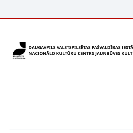
DAUGAVPILS VALSTSPILSĒTAS PAŠVALDĪBAS IEST
NACIONĀLO KULTŪRU CENTRS JAUNBŪVES KULT