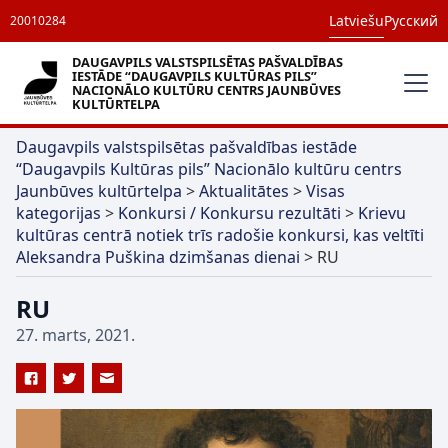
Latviešu
Русский
20010284
DAUGAVPILS VALSTSPILSĒTAS PAŠVALDĪBAS
IESTĀDE “DAUGAVPILS KULTŪRAS PILS”
NACIONĀLO KULTŪRU CENTRS JAUNBŪVES
KULTŪRTELPA
Daugavpils valstspilsētas pašvaldības iestāde
“Daugavpils Kultūras pils” Nacionālo kultūru centrs
Jaunbūves kultūrtelpa
>
Aktualitātes
>
Visas
kategorijas
>
Konkursi / Konkursu rezultāti
>
Krievu
kultūras centrā notiek trīs radošie konkursi, kas veltīti
Aleksandra Puškina dzimšanas dienai
>
RU
RU
27. marts, 2021.