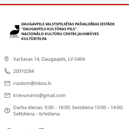
DAUGAVPILS VALSTSPILSĒTAS PAŠVALDĪBAS IESTĀDE
“DAUGAVPILS KULTŪRAS PILS”
NACIONĀLO KULTŪRU CENTRS JAUNBŪVES
KULTŪRTELPA
Varšavas 14, Daugavpils, LV-5404
20010284
rusdom@inbox.lv
krievunams@gmail.com
Darba dienas: 9:00 – 18:00; Sestdiena 10:00 – 14:00;
Svētdiena – brīvdiena.