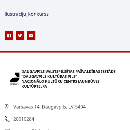
ilustraciju_konkurss
DAUGAVPILS VALSTSPILSĒTAS PAŠVALDĪBAS IESTĀDE
“DAUGAVPILS KULTŪRAS PILS”
NACIONĀLO KULTŪRU CENTRS JAUNBŪVES
KULTŪRTELPA
Varšavas 14, Daugavpils, LV-5404
20010284