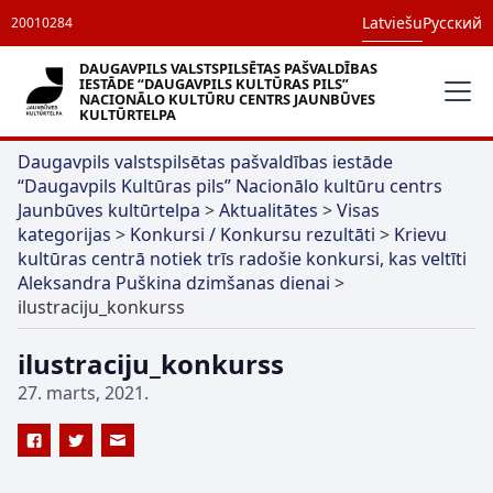
Latviešu
Русский
20010284
DAUGAVPILS VALSTSPILSĒTAS PAŠVALDĪBAS
IESTĀDE “DAUGAVPILS KULTŪRAS PILS”
NACIONĀLO KULTŪRU CENTRS JAUNBŪVES
KULTŪRTELPA
Daugavpils valstspilsētas pašvaldības iestāde
“Daugavpils Kultūras pils” Nacionālo kultūru centrs
Jaunbūves kultūrtelpa
>
Aktualitātes
>
Visas
kategorijas
>
Konkursi / Konkursu rezultāti
>
Krievu
kultūras centrā notiek trīs radošie konkursi, kas veltīti
Aleksandra Puškina dzimšanas dienai
>
ilustraciju_konkurss
ilustraciju_konkurss
27. marts, 2021.