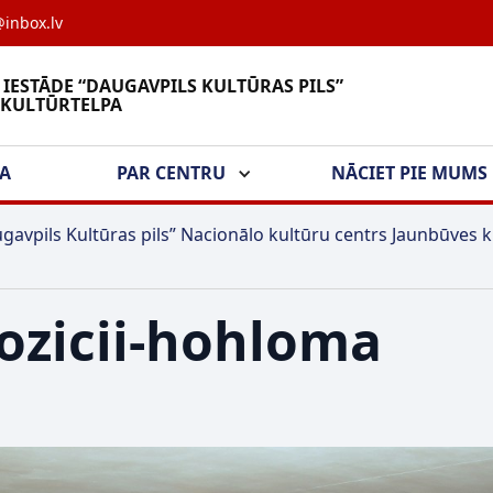
inbox.lv
 IESTĀDE “DAUGAVPILS KULTŪRAS PILS”
 KULTŪRTELPA
ŠA
PAR CENTRU
NĀCIET PIE MUMS
gavpils Kultūras pils” Nacionālo kultūru centrs Jaunbūves k
ozicii-hohloma