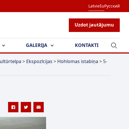
Latviešu
Русский
Uzdot jautājumu
GALERIJA
KONTAKTI
ultūrtelpa
>
Ekspozīcijas
>
Hohlomas istabiņa
>
5-