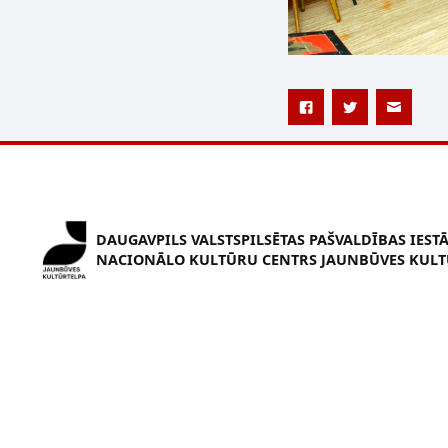
DAUGAVPILS VALSTSPILSĒTAS PAŠVALDĪBAS IEST
NACIONĀLO KULTŪRU CENTRS JAUNBŪVES KULT