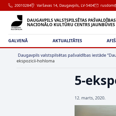
20010284
Varšavas 14, Daugavpils, LV-5404
rusdom@
DAUGAVPILS VALSTSPILSĒTAS PAŠVALDĪBAS
NACIONĀLO KULTŪRU CENTRS JAUNBŪVES
GALVENĀ
AKTUALITĀTES
AFI
Daugavpils valstspilsētas pašvaldības iestāde “Dau
ekspozicii-hohloma
5-eksp
12. marts, 2020.