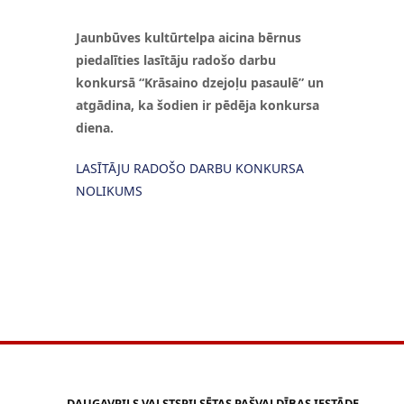
Jaunbūves kultūrtelpa aicina bērnus
piedalīties lasītāju radošo darbu
konkursā “
Krāsaino dzejoļu pasaulē
” un
atgādina, ka šodien ir pēdēja konkursa
diena.
LASĪTĀJU RADOŠO DARBU KONKURSA
NOLIKUMS
DAUGAVPILS VALSTSPILSĒTAS PAŠVALDĪBAS IESTĀDE