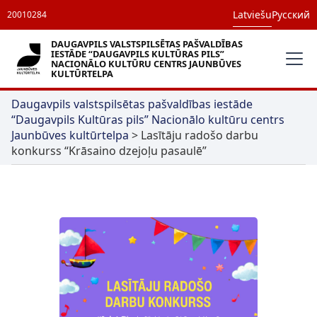
Latviešu
Русский
20010284
DAUGAVPILS VALSTSPILSĒTAS PAŠVALDĪBAS
IESTĀDE “DAUGAVPILS KULTŪRAS PILS”
NACIONĀLO KULTŪRU CENTRS JAUNBŪVES
KULTŪRTELPA
Daugavpils valstspilsētas pašvaldības iestāde
“Daugavpils Kultūras pils” Nacionālo kultūru centrs
Jaunbūves kultūrtelpa
>
Lasītāju radošo darbu
konkurss “Krāsaino dzejoļu pasaulē”