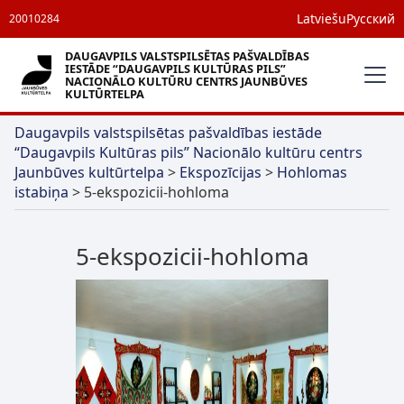
Latviešu
Русский
20010284
DAUGAVPILS VALSTSPILSĒTAS PAŠVALDĪBAS
IESTĀDE “DAUGAVPILS KULTŪRAS PILS”
NACIONĀLO KULTŪRU CENTRS JAUNBŪVES
KULTŪRTELPA
Daugavpils valstspilsētas pašvaldības iestāde
“Daugavpils Kultūras pils” Nacionālo kultūru centrs
Jaunbūves kultūrtelpa
>
Ekspozīcijas
>
Hohlomas
istabiņa
>
5-ekspozicii-hohloma
5-ekspozicii-hohloma