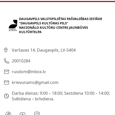
DAUGAVPILS VALSTSPILSĒTAS PAŠVALDĪBAS IESTĀDE
“DAUGAVPILS KULTŪRAS PILS”
NACIONĀLO KULTŪRU CENTRS JAUNBŪVES
KULTŪRTELPA
Varšavas 14, Daugavpils, LV-5404
20010284
rusdom@inbox.lv
krievunams@gmail.com
Darba dienas: 9:00 – 18:00; Sestdiena 10:00 – 14:00;
Svētdiena – brīvdiena.