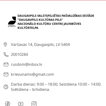
DAUGAVPILS VALSTSPILSĒTAS PAŠVALDĪBAS IESTĀDE
“DAUGAVPILS KULTŪRAS PILS”
NACIONĀLO KULTŪRU CENTRS JAUNBŪVES
KULTŪRTELPA
Varšavas 14, Daugavpils, LV-5404
20010284
rusdom@inbox.lv
krievunams@gmail.com
Darba dienas: 9:00 – 18:00; Sestdiena 10:00 – 14:00;
Svētdiena – brīvdiena.