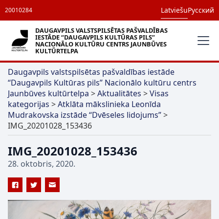
Latviešu
Русский
20010284
DAUGAVPILS VALSTSPILSĒTAS PAŠVALDĪBAS
IESTĀDE “DAUGAVPILS KULTŪRAS PILS”
NACIONĀLO KULTŪRU CENTRS JAUNBŪVES
KULTŪRTELPA
Daugavpils valstspilsētas pašvaldības iestāde
“Daugavpils Kultūras pils” Nacionālo kultūru centrs
Jaunbūves kultūrtelpa
>
Aktualitātes
>
Visas
kategorijas
>
Atklāta mākslinieka Leonīda
Mudrakovska izstāde “Dvēseles lidojums”
>
IMG_20201028_153436
IMG_20201028_153436
28. oktobris, 2020.