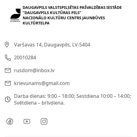
DAUGAVPILS VALSTSPILSĒTAS PAŠVALDĪBAS IESTĀDE
“DAUGAVPILS KULTŪRAS PILS”
NACIONĀLO KULTŪRU CENTRS JAUNBŪVES
KULTŪRTELPA
Varšavas 14, Daugavpils, LV-5404
20010284
rusdom@inbox.lv
krievunams@gmail.com
Darba dienas: 9:00 – 18:00; Sestdiena 10:00 – 14:00;
Svētdiena – brīvdiena.