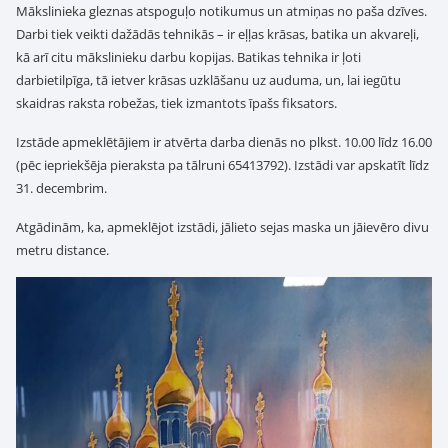
Mākslinieka gleznas atspoguļo notikumus un atmiņas no paša dzīves.
Darbi tiek veikti dažādās tehnikās – ir eļļas krāsas, batika un akvareļi,
kā arī citu mākslinieku darbu kopijas. Batikas tehnika ir ļoti
darbietilpīga, tā ietver krāsas uzklāšanu uz auduma, un, lai iegūtu
skaidras raksta robežas, tiek izmantots īpašs fiksators.
Izstāde apmeklētājiem ir atvērta darba dienās no plkst. 10.00 līdz 16.00
(pēc iepriekšēja pieraksta pa tālruni 65413792). Izstādi var apskatīt līdz
31. decembrim.
Atgādinām, ka, apmeklējot izstādi, jālieto sejas maska un jāievēro divu
metru distance.