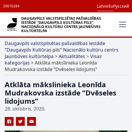
Latviešu
Русский
20010284
DAUGAVPILS VALSTSPILSĒTAS PAŠVALDĪBAS
IESTĀDE “DAUGAVPILS KULTŪRAS PILS”
NACIONĀLO KULTŪRU CENTRS JAUNBŪVES
KULTŪRTELPA
Daugavpils valstspilsētas pašvaldības iestāde
“Daugavpils Kultūras pils” Nacionālo kultūru centrs
Jaunbūves kultūrtelpa
>
Aktualitātes
>
Visas
kategorijas
>
Atklāta mākslinieka Leonīda
Mudrakovska izstāde “Dvēseles lidojums”
Atklāta mākslinieka Leonīda
Mudrakovska izstāde “Dvēseles
lidojums”
28. oktobris, 2020.