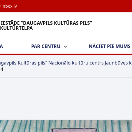
inbox.lv
 IESTĀDE “DAUGAVPILS KULTŪRAS PILS”
 KULTŪRTELPA
ŠA
PAR CENTRU
NĀCIET PIE MUMS
gavpils Kultūras pils” Nacionālo kultūru centrs Jaunbūves k
>
4