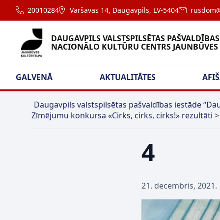
20010284
Varšavas 14, Daugavpils, LV-5404
rusdom@
DAUGAVPILS VALSTSPILSĒTAS PAŠVALDĪBAS
NACIONĀLO KULTŪRU CENTRS JAUNBŪVES
GALVENĀ
AKTUALITĀTES
AFI
Daugavpils valstspilsētas pašvaldības iestāde “Dau
Zīmējumu konkursa «Cirks, cirks, cirks!» rezultāti
4
21. decembris, 2021.