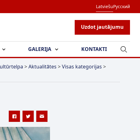
Latviešu
Русский
Uzdot jautājumu
GALERIJA
KONTAKTI
ultūrtelpa
>
Aktualitātes
>
Visas kategorijas
>