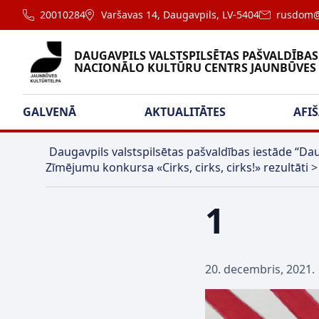
20010284
Varšavas 14, Daugavpils, LV-5404
rusdom@
DAUGAVPILS VALSTSPILSĒTAS PAŠVALDĪBAS
NACIONĀLO KULTŪRU CENTRS JAUNBŪVES
GALVENĀ
AKTUALITĀTES
AFI
Daugavpils valstspilsētas pašvaldības iestāde “Dau
Zīmējumu konkursa «Cirks, cirks, cirks!» rezultāti
1
20. decembris, 2021.