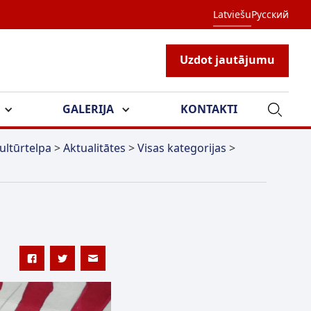
Latviešu
Русский
Uzdot jautājumu
GALERIJA
KONTAKTI
ultūrtelpa
>
Aktualitātes
>
Visas kategorijas
>