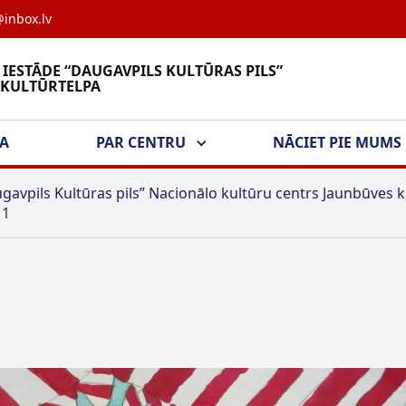
inbox.lv
 IESTĀDE “DAUGAVPILS KULTŪRAS PILS”
 KULTŪRTELPA
ŠA
PAR CENTRU
NĀCIET PIE MUMS
gavpils Kultūras pils” Nacionālo kultūru centrs Jaunbūves k
>
1