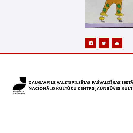
DAUGAVPILS VALSTSPILSĒTAS PAŠVALDĪBAS IEST
NACIONĀLO KULTŪRU CENTRS JAUNBŪVES KULT