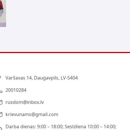
Varšavas 14, Daugavpils, LV-5404
20010284
rusdom@inbox.lv
krievunams@gmail.com
Darba dienas: 9:00 – 18:00; Sestdiena 10:00 – 14:00;