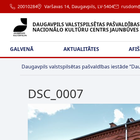
20010284
Varšavas 14, Daugavpils, LV-5404
rusdom@
DAUGAVPILS VALSTSPILSĒTAS PAŠVALDĪBAS
NACIONĀLO KULTŪRU CENTRS JAUNBŪVES
GALVENĀ
AKTUALITĀTES
AFI
Daugavpils valstspilsētas pašvaldības iestāde “Dau
DSC_0007