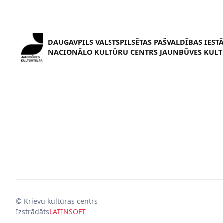
DAUGAVPILS VALSTSPILSĒTAS PAŠVALDĪBAS IEST
NACIONĀLO KULTŪRU CENTRS JAUNBŪVES KULT
© Krievu kultūras centrs
Izstrādāts
LATINSOFT