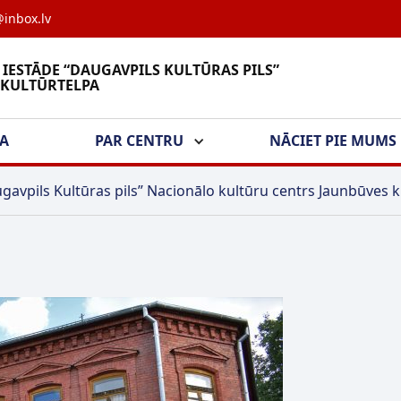
inbox.lv
 IESTĀDE “DAUGAVPILS KULTŪRAS PILS”
 KULTŪRTELPA
ŠA
PAR CENTRU
NĀCIET PIE MUMS
gavpils Kultūras pils” Nacionālo kultūru centrs Jaunbūves k