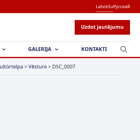
Latviešu
Русский
Uzdot jautājumu
GALERIJA
KONTAKTI
ultūrtelpa
>
Vēsture
>
DSC_0007