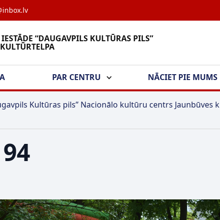
inbox.lv
 IESTĀDE “DAUGAVPILS KULTŪRAS PILS”
 KULTŪRTELPA
ŠA
PAR CENTRU
NĀCIET PIE MUMS
gavpils Kultūras pils” Nacionālo kultūru centrs Jaunbūves k
194