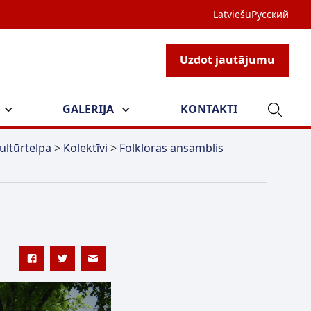
Latviešu
Русский
Uzdot jautājumu
GALERIJA
KONTAKTI
ultūrtelpa
>
Kolektīvi
>
Folkloras ansamblis