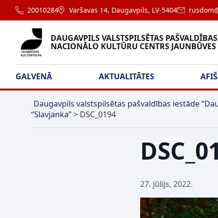
20010284
Varšavas 14, Daugavpils, LV-5404
rusdom@
DAUGAVPILS VALSTSPILSĒTAS PAŠVALDĪBAS
NACIONĀLO KULTŪRU CENTRS JAUNBŪVES
GALVENĀ
AKTUALITĀTES
AFI
Daugavpils valstspilsētas pašvaldības iestāde “Dau
“Slavjanka”
>
DSC_0194
DSC_0
27. jūlijs, 2022.