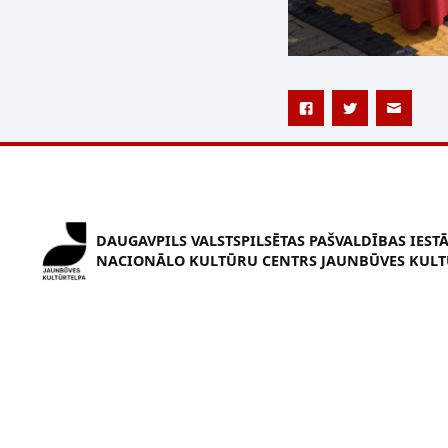
DAUGAVPILS VALSTSPILSĒTAS PAŠVALDĪBAS IEST
NACIONĀLO KULTŪRU CENTRS JAUNBŪVES KULT