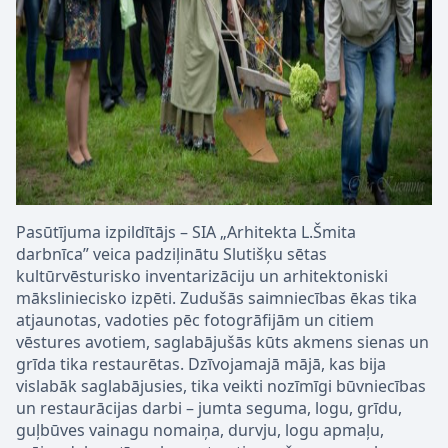
Pasūtījuma izpildītājs – SIA „Arhitekta L.Šmita
darbnīca” veica padziļinātu Slutišķu sētas
kultūrvēsturisko inventarizāciju un arhitektoniski
māksliniecisko izpēti. Zudušās saimniecības ēkas tika
atjaunotas, vadoties pēc fotogrāfijām un citiem
vēstures avotiem, saglabājušās kūts akmens sienas un
grīda tika restaurētas. Dzīvojamajā mājā, kas bija
vislabāk saglabājusies, tika veikti nozīmīgi būvniecības
un restaurācijas darbi – jumta seguma, logu, grīdu,
guļbūves vainagu nomaiņa, durvju, logu apmaļu,