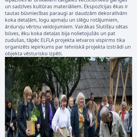
un sadzīves kultūras materiāliem. Ekspozīcijas ēkas ir
tautas būvniecības paraugi ar daudzām dekoratīvām
koka detaļām, logu apmaļu un slēģu rotājumiem,
ārdurvju vērtņu veidojumiem. Vairākas Slutišķu sētas
būves, ēku koka detaļas bija nolietojušās un pat
zudušas, tāpēc ELFLA projekta ietvaros vispirms tika
organizēts iepirkums par tehniskā projekta izstrādi un
objekta vēsturisko izpēti.