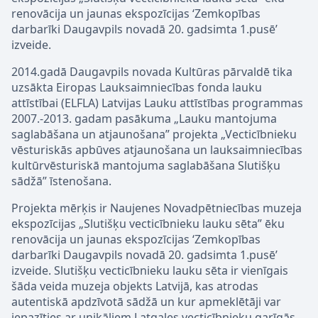
renovācija un jaunas ekspozīcijas ‘Zemkopības
darbarīki Daugavpils novadā 20. gadsimta 1.pusē’
izveide.
2014.gadā Daugavpils novada Kultūras pārvaldē tika
uzsākta Eiropas Lauksaimniecības fonda lauku
attīstībai (ELFLA) Latvijas Lauku attīstības programmas
2007.-2013. gadam pasākuma „Lauku mantojuma
saglabāšana un atjaunošana” projekta „Vecticībnieku
vēsturiskās apbūves atjaunošana un lauksaimniecības
kultūrvēsturiskā mantojuma saglabāšana Slutišķu
sādžā” īstenošana.
Projekta mērķis ir Naujenes Novadpētniecības muzeja
ekspozīcijas „Slutišķu vecticībnieku lauku sēta” ēku
renovācija un jaunas ekspozīcijas ‘Zemkopības
darbarīki Daugavpils novadā 20. gadsimta 1.pusē’
izveide. Slutišķu vecticībnieku lauku sēta ir vienīgais
šāda veida muzeja objekts Latvijā, kas atrodas
autentiskā apdzīvotā sādžā un kur apmeklētāji var
iepazīties ar unikāliem Latgales vecticībnieku garīgās