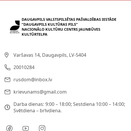
DAUGAVPILS VALSTSPILSĒTAS PAŠVALDĪBAS IESTĀDE
“DAUGAVPILS KULTŪRAS PILS”
NACIONĀLO KULTŪRU CENTRS JAUNBŪVES
KULTŪRTELPA
Varšavas 14, Daugavpils, LV-5404
20010284
rusdom@inbox.lv
krievunams@gmail.com
Darba dienas: 9:00 – 18:00; Sestdiena 10:00 – 14:00;
Svētdiena – brīvdiena.