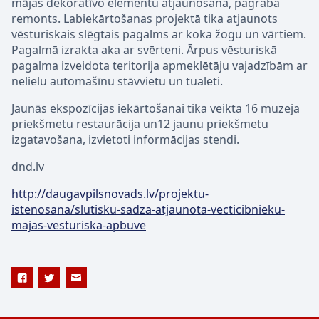
mājas dekoratīvo elementu atjaunošana, pagraba
remonts. Labiekārtošanas projektā tika atjaunots
vēsturiskais slēgtais pagalms ar koka žogu un vārtiem.
Pagalmā izrakta aka ar svērteni. Ārpus vēsturiskā
pagalma izveidota teritorija apmeklētāju vajadzībām ar
nelielu automašīnu stāvvietu un tualeti.
Jaunās ekspozīcijas iekārtošanai tika veikta 16 muzeja
priekšmetu restaurācija un12 jaunu priekšmetu
izgatavošana, izvietoti informācijas stendi.
dnd.lv
http://daugavpilsnovads.lv/projektu-
istenosana/slutisku-sadza-atjaunota-vecticibnieku-
majas-vesturiska-apbuve