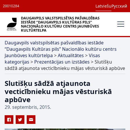
Latviešu
Русский
20010284
DAUGAVPILS VALSTSPILSĒTAS PAŠVALDĪBAS
IESTĀDE “DAUGAVPILS KULTŪRAS PILS”
NACIONĀLO KULTŪRU CENTRS JAUNBŪVES
KULTŪRTELPA
Daugavpils valstspilsētas pašvaldības iestāde
“Daugavpils Kultūras pils” Nacionālo kultūru centrs
Jaunbūves kultūrtelpa
>
Aktualitātes
>
Visas
kategorijas
>
Prezentācijas un izstādes
>
Slutišķu
sādžā atjaunota vecticībnieku mājas vēsturiskā apbūve
Slutišķu sādžā atjaunota
vecticībnieku mājas vēsturiskā
apbūve
29. septembris, 2015.