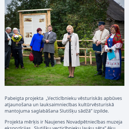
Pabeigta projekta „Vecticībnieku vēsturiskās apbūves
atjaunošana un lauksaimniecības kultūrvēsturiskā
mantojuma saglabāšana Slutišķu sādžā” izpilde.
Projekta mērķis ir Naujenes Novadpētniecības muzeja
ekspozīcijas „Slutišķu vecticībnieku lauku sēta” ēku