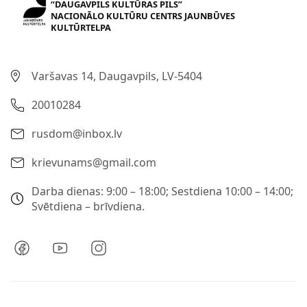
“DAUGAVPILS KULTŪRAS PILS”
NACIONĀLO KULTŪRU CENTRS JAUNBŪVES
KULTŪRTELPA
Varšavas 14, Daugavpils, LV-5404
20010284
rusdom@inbox.lv
krievunams@gmail.com
Darba dienas: 9:00 – 18:00; Sestdiena 10:00 – 14:00;
Svētdiena – brīvdiena.