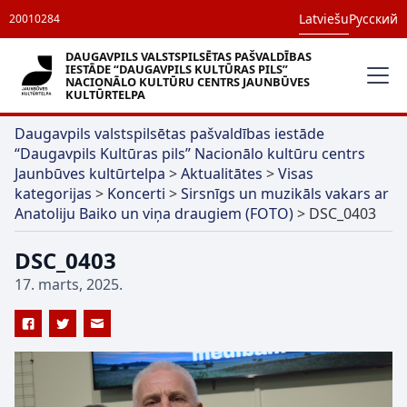
Latviešu
Русский
20010284
DAUGAVPILS VALSTSPILSĒTAS PAŠVALDĪBAS
IESTĀDE “DAUGAVPILS KULTŪRAS PILS”
NACIONĀLO KULTŪRU CENTRS JAUNBŪVES
KULTŪRTELPA
Daugavpils valstspilsētas pašvaldības iestāde
“Daugavpils Kultūras pils” Nacionālo kultūru centrs
Jaunbūves kultūrtelpa
>
Aktualitātes
>
Visas
kategorijas
>
Koncerti
>
Sirsnīgs un muzikāls vakars ar
Anatoliju Baiko un viņa draugiem (FOTO)
>
DSC_0403
DSC_0403
17. marts, 2025.