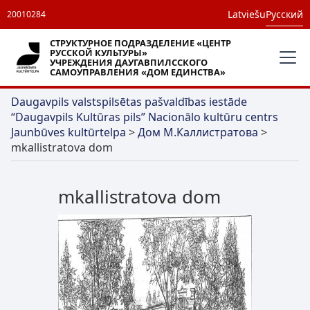
Latviešu
Русский
20010284
СТРУКТУРНОЕ ПОДРАЗДЕЛЕНИЕ «ЦЕНТР
РУССКОЙ КУЛЬТУРЫ»
УЧРЕЖДЕНИЯ ДАУГАВПИЛССКОГО
САМОУПРАВЛЕНИЯ «ДОМ ЕДИНСТВА»
Daugavpils valstspilsētas pašvaldības iestāde
“Daugavpils Kultūras pils” Nacionālo kultūru centrs
Jaunbūves kultūrtelpa
>
Дом М.Каллистратова
>
mkallistratova dom
mkallistratova dom