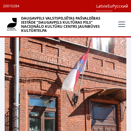
Latviešu
Русский
20010284
DAUGAVPILS VALSTSPILSĒTAS PAŠVALDĪBAS
IESTĀDE “DAUGAVPILS KULTŪRAS PILS”
NACIONĀLO KULTŪRU CENTRS JAUNBŪVES
KULTŪRTELPA