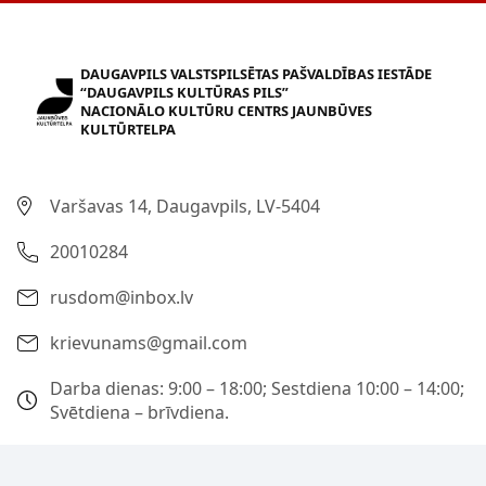
DAUGAVPILS VALSTSPILSĒTAS PAŠVALDĪBAS IESTĀDE
“DAUGAVPILS KULTŪRAS PILS”
NACIONĀLO KULTŪRU CENTRS JAUNBŪVES
KULTŪRTELPA
Varšavas 14, Daugavpils, LV-5404
20010284
rusdom@inbox.lv
krievunams@gmail.com
Darba dienas: 9:00 – 18:00; Sestdiena 10:00 – 14:00;
Svētdiena – brīvdiena.