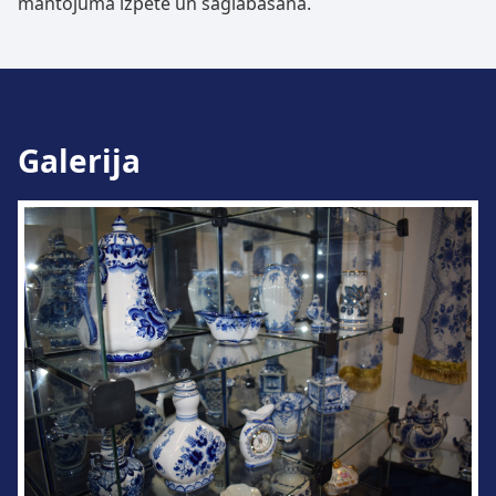
mantojuma izpēte un saglabāšana.
Galerija