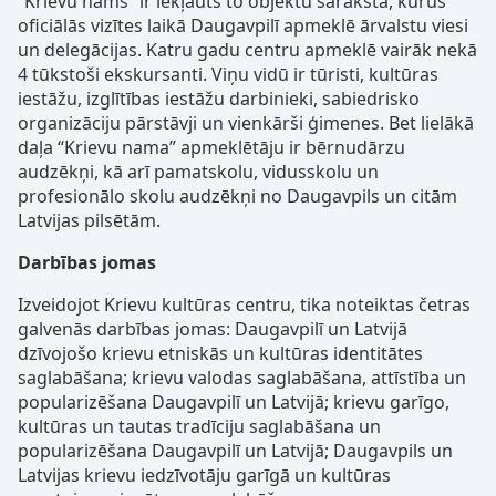
“Krievu nams” ir iekļauts to objektu sarakstā, kurus
oficiālās vizītes laikā Daugavpilī apmeklē ārvalstu viesi
un delegācijas. Katru gadu centru apmeklē vairāk nekā
4 tūkstoši ekskursanti. Viņu vidū ir tūristi, kultūras
iestāžu, izglītības iestāžu darbinieki, sabiedrisko
organizāciju pārstāvji un vienkārši ģimenes. Bet lielākā
daļa “Krievu nama” apmeklētāju ir bērnudārzu
audzēkņi, kā arī pamatskolu, vidusskolu un
profesionālo skolu audzēkņi no Daugavpils un citām
Latvijas pilsētām.
Darbības jomas
Izveidojot Krievu kultūras centru, tika noteiktas četras
galvenās darbības jomas: Daugavpilī un Latvijā
dzīvojošo krievu etniskās un kultūras identitātes
saglabāšana; krievu valodas saglabāšana, attīstība un
popularizēšana Daugavpilī un Latvijā; krievu garīgo,
kultūras un tautas tradīciju saglabāšana un
popularizēšana Daugavpilī un Latvijā; Daugavpils un
Latvijas krievu iedzīvotāju garīgā un kultūras