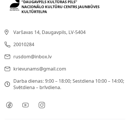
“DAUGAVPILS KULTŪRAS PILS”
NACIONĀLO KULTŪRU CENTRS JAUNBŪVES
KULTŪRTELPA
Varšavas 14, Daugavpils, LV-5404
20010284
rusdom@inbox.lv
krievunams@gmail.com
Darba dienas: 9:00 – 18:00; Sestdiena 10:00 – 14:00;
Svētdiena – brīvdiena.