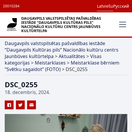
Latviešu
Русский
20010284
DAUGAVPILS VALSTSPILSĒTAS PAŠVALDĪBAS
IESTĀDE “DAUGAVPILS KULTŪRAS PILS”
NACIONĀLO KULTŪRU CENTRS JAUNBŪVES
KULTŪRTELPA
Daugavpils valstspilsētas pašvaldības iestāde
“Daugavpils Kultūras pils” Nacionālo kultūru centrs
Jaunbūves kultūrtelpa
>
Aktualitātes
>
Visas
kategorijas
>
Meistarklases
>
Meistarklase bērniem
“Svētku sagaidot” (FOTO)
>
DSC_0255
DSC_0255
18. decembris, 2024.