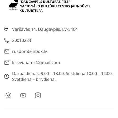
“DAUGAVPILS KULTŪRAS PILS”
NACIONĀLO KULTŪRU CENTRS JAUNBŪVES
KULTŪRTELPA
Varšavas 14, Daugavpils, LV-5404
20010284
rusdom@inbox.lv
krievunams@gmail.com
Darba dienas: 9:00 – 18:00; Sestdiena 10:00 – 14:00;
Svētdiena – brīvdiena.