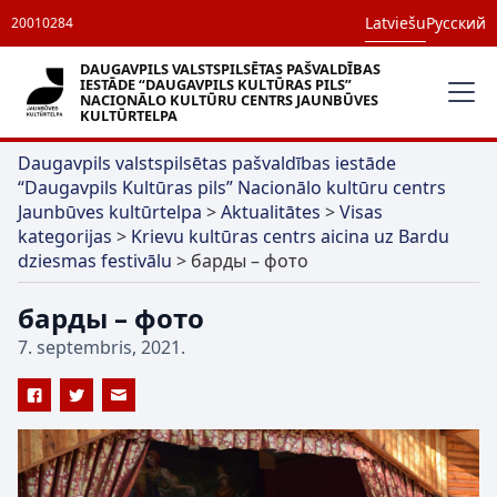
Latviešu
Русский
20010284
DAUGAVPILS VALSTSPILSĒTAS PAŠVALDĪBAS
IESTĀDE “DAUGAVPILS KULTŪRAS PILS”
NACIONĀLO KULTŪRU CENTRS JAUNBŪVES
KULTŪRTELPA
Daugavpils valstspilsētas pašvaldības iestāde
“Daugavpils Kultūras pils” Nacionālo kultūru centrs
Jaunbūves kultūrtelpa
>
Aktualitātes
>
Visas
kategorijas
>
Krievu kultūras centrs aicina uz Bardu
dziesmas festivālu
>
барды – фото
барды – фото
7. septembris, 2021.