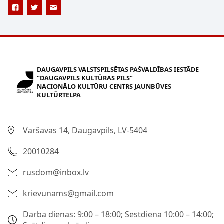
DAUGAVPILS VALSTSPILSĒTAS PAŠVALDĪBAS IESTĀDE
“DAUGAVPILS KULTŪRAS PILS”
NACIONĀLO KULTŪRU CENTRS JAUNBŪVES
KULTŪRTELPA
Varšavas 14, Daugavpils, LV-5404
20010284
rusdom@inbox.lv
krievunams@gmail.com
Darba dienas: 9:00 – 18:00; Sestdiena 10:00 – 14:00;