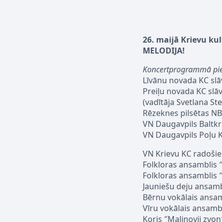
26. maijā Krievu ku
MELODIJA!
Koncertprogrammā pied
Līvānu novada KC slāv
Preiļu novada KC slā
(vadītāja Svetlana S
Rēzeknes pilsētas NB
VN Daugavpils Baltkr
VN Daugavpils Poļu K
VN Krievu KC radošie 
Folkloras ansamblis ″
Folkloras ansamblis ″
Jauniešu deju ansambl
Bērnu vokālais ansamb
Vīru vokālais ansamb
Koris ″Malinovij zvon