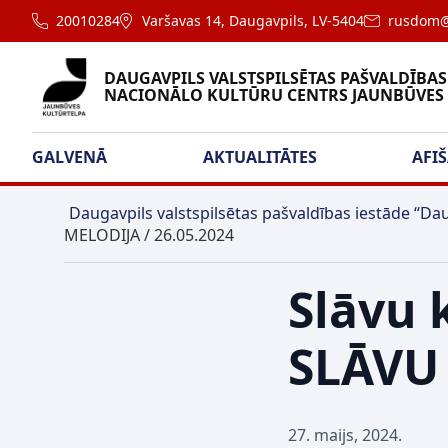
20010284
Varšavas 14, Daugavpils, LV-5404
rusdom@
DAUGAVPILS VALSTSPILSĒTAS PAŠVALDĪBAS
NACIONĀLO KULTŪRU CENTRS JAUNBŪVES
GALVENĀ
AKTUALITĀTES
AFI
Daugavpils valstspilsētas pašvaldības iestāde “Dau
MELODIJA / 26.05.2024
Slāvu 
SLĀVU 
27. maijs, 2024.