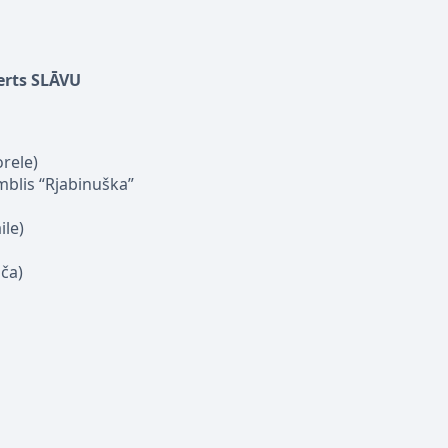
erts SLĀVU
orele)
mblis “Rjabinuška”
ile)
ča)