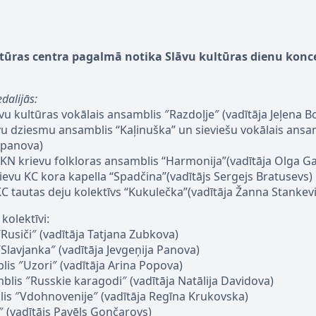
ltūras centra pagalmā notika Slāvu kultūras dienu konc
alijās:
u kultūras vokālais ansamblis ″Razdoļje″ (vadītāja Jeļena B
vu dziesmu ansamblis “Kaļinuška” un sieviešu vokālais ansa
tepanova)
KN krievu folkloras ansamblis “Harmonija”(vadītāja Olga Ga
ievu KC kora kapella “Spadčina”(vadītājs Sergejs Bratusevs)
C tautas deju kolektīvs “Kukulečka”(vadītāja Žanna Stankevi
kolektīvi:
Rusiči″ (vadītāja Tatjana Zubkova)
Slavjanka″ (vadītāja Jevgeņija Panova)
is ″Uzori″ (vadītāja Arina Popova)
lis ″Russkie karagodi″ (vadītāja Natālija Davidova)
lis ″Vdohnovenije″ (vadītāja Regīna Krukovska)
″ (vadītājs Pavēls Gončarovs)