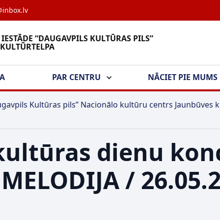
inbox.lv
 IESTĀDE “DAUGAVPILS KULTŪRAS PILS”
 KULTŪRTELPA
ŠA
PAR CENTRU
NĀCIET PIE MUMS
gavpils Kultūras pils” Nacionālo kultūru centrs Jaunbūves k
kultūras dienu kon
MELODIJA / 26.05.