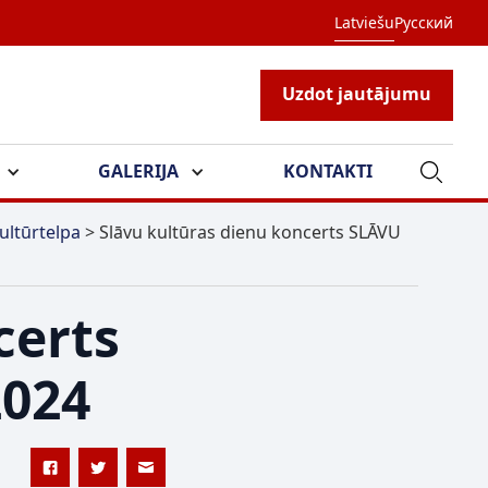
Latviešu
Русский
Uzdot jautājumu
GALERIJA
KONTAKTI
ultūrtelpa
>
Slāvu kultūras dienu koncerts SLĀVU
certs
2024