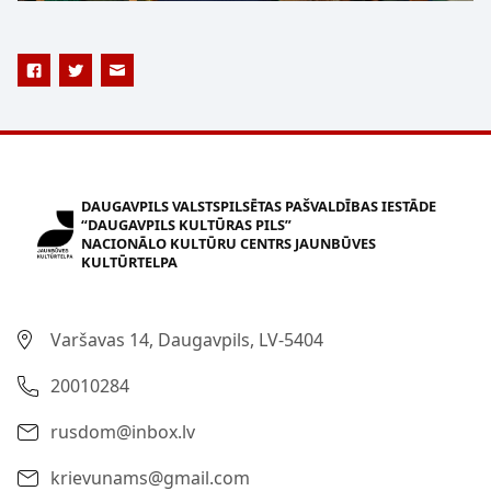
DAUGAVPILS VALSTSPILSĒTAS PAŠVALDĪBAS IESTĀDE
“DAUGAVPILS KULTŪRAS PILS”
NACIONĀLO KULTŪRU CENTRS JAUNBŪVES
KULTŪRTELPA
Varšavas 14, Daugavpils, LV-5404
20010284
rusdom@inbox.lv
krievunams@gmail.com