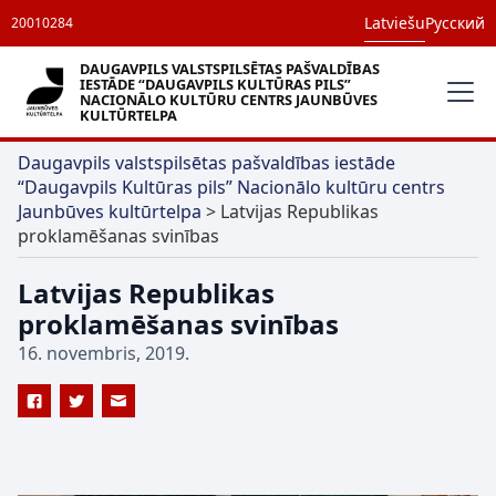
Latviešu
Русский
20010284
DAUGAVPILS VALSTSPILSĒTAS PAŠVALDĪBAS
IESTĀDE “DAUGAVPILS KULTŪRAS PILS”
NACIONĀLO KULTŪRU CENTRS JAUNBŪVES
KULTŪRTELPA
Daugavpils valstspilsētas pašvaldības iestāde
“Daugavpils Kultūras pils” Nacionālo kultūru centrs
Jaunbūves kultūrtelpa
>
Latvijas Republikas
proklamēšanas svinības
Latvijas Republikas
proklamēšanas svinības
16. novembris, 2019.