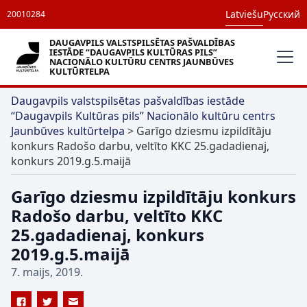
Latviešu
Русский
20010284
DAUGAVPILS VALSTSPILSĒTAS PAŠVALDĪBAS
IESTĀDE “DAUGAVPILS KULTŪRAS PILS”
NACIONĀLO KULTŪRU CENTRS JAUNBŪVES
KULTŪRTELPA
Daugavpils valstspilsētas pašvaldības iestāde
“Daugavpils Kultūras pils” Nacionālo kultūru centrs
Jaunbūves kultūrtelpa
>
Garīgo dziesmu izpildītāju
konkurs Radošo darbu, veltīto KKC 25.gadadienaj,
konkurs 2019.g.5.maijā
Garīgo dziesmu izpildītāju konkurs
Radošo darbu, veltīto KKC
25.gadadienaj, konkurs
2019.g.5.maijā
7. maijs, 2019.