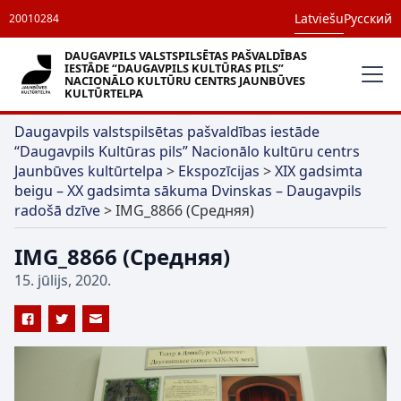
Latviešu
Русский
20010284
DAUGAVPILS VALSTSPILSĒTAS PAŠVALDĪBAS
IESTĀDE “DAUGAVPILS KULTŪRAS PILS”
NACIONĀLO KULTŪRU CENTRS JAUNBŪVES
KULTŪRTELPA
Daugavpils valstspilsētas pašvaldības iestāde
“Daugavpils Kultūras pils” Nacionālo kultūru centrs
Jaunbūves kultūrtelpa
>
Ekspozīcijas
>
XIX gadsimta
beigu – XX gadsimta sākuma Dvinskas – Daugavpils
radošā dzīve
>
IMG_8866 (Средняя)
IMG_8866 (Средняя)
15. jūlijs, 2020.