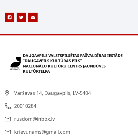
DAUGAVPILS VALSTSPILSĒTAS PAŠVALDĪBAS IESTĀDE
“DAUGAVPILS KULTŪRAS PILS”
NACIONĀLO KULTŪRU CENTRS JAUNBŪVES
KULTŪRTELPA
Varšavas 14, Daugavpils, LV-5404
20010284
rusdom@inbox.lv
krievunams@gmail.com