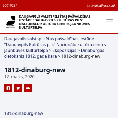
Latviešu
Русский
20010284
DAUGAVPILS VALSTSPILSĒTAS PAŠVALDĪBAS
IESTĀDE “DAUGAVPILS KULTŪRAS PILS”
NACIONĀLO KULTŪRU CENTRS JAUNBŪVES
KULTŪRTELPA
Daugavpils valstspilsētas pašvaldības iestāde
“Daugavpils Kultūras pils” Nacionālo kultūru centrs
Jaunbūves kultūrtelpa
>
Ekspozīcijas
>
Dinaburgas
cietoksnis 1812. gada karā
>
1812-dinaburg-new
1812-dinaburg-new
12. marts, 2020.
1812-dinaburg-new