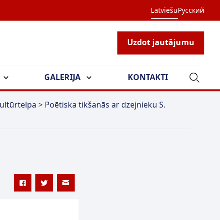
Latviešu
Русский
Uzdot jautājumu
GALERIJA
KONTAKTI
ultūrtelpa
>
Poētiska tikšanās ar dzejnieku S.