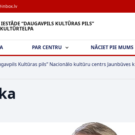
inbox.lv
 IESTĀDE “DAUGAVPILS KULTŪRAS PILS”
 KULTŪRTELPA
ŠA
PAR CENTRU
NĀCIET PIE MUMS
gavpils Kultūras pils” Nacionālo kultūru centrs Jaunbūves k
ka