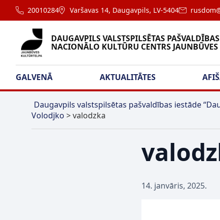
20010284
Varšavas 14, Daugavpils, LV-5404
rusdom@
DAUGAVPILS VALSTSPILSĒTAS PAŠVALDĪBAS
NACIONĀLO KULTŪRU CENTRS JAUNBŪVES
GALVENĀ
AKTUALITĀTES
AFI
Daugavpils valstspilsētas pašvaldības iestāde “Dau
Volodjko
>
valodzka
valodz
14. janvāris, 2025.