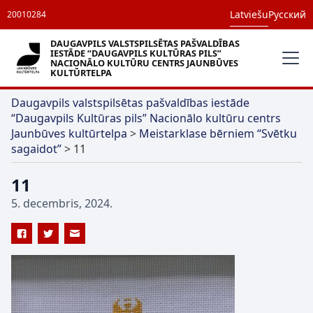
Latviešu
Русский
20010284
DAUGAVPILS VALSTSPILSĒTAS PAŠVALDĪBAS
IESTĀDE “DAUGAVPILS KULTŪRAS PILS”
NACIONĀLO KULTŪRU CENTRS JAUNBŪVES
KULTŪRTELPA
Daugavpils valstspilsētas pašvaldības iestāde
“Daugavpils Kultūras pils” Nacionālo kultūru centrs
Jaunbūves kultūrtelpa
>
Meistarklase bērniem “Svētku
sagaidot”
>
11
11
5. decembris, 2024.