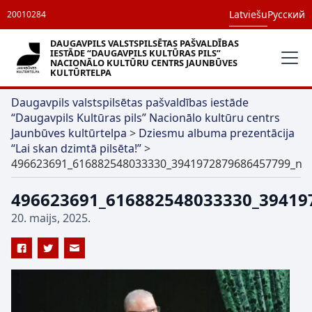
Latviešu
Русский
20010284
DAUGAVPILS VALSTSPILSĒTAS PAŠVALDĪBAS
IESTĀDE “DAUGAVPILS KULTŪRAS PILS”
NACIONĀLO KULTŪRU CENTRS JAUNBŪVES
KULTŪRTELPA
Daugavpils valstspilsētas pašvaldības iestāde
“Daugavpils Kultūras pils” Nacionālo kultūru centrs
Jaunbūves kultūrtelpa
>
Dziesmu albuma prezentācija
“Lai skan dzimtā pilsēta!”
>
496623691_616882548033330_3941972879686457799_n
496623691_616882548033330_39419
20. maijs, 2025.