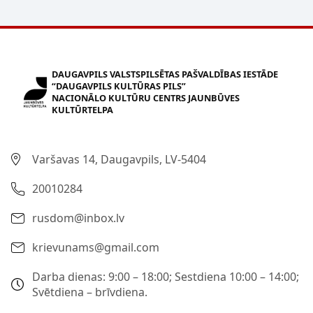
DAUGAVPILS VALSTSPILSĒTAS PAŠVALDĪBAS IESTĀDE
“DAUGAVPILS KULTŪRAS PILS”
NACIONĀLO KULTŪRU CENTRS JAUNBŪVES
KULTŪRTELPA
Varšavas 14, Daugavpils, LV-5404
20010284
rusdom@inbox.lv
krievunams@gmail.com
Darba dienas: 9:00 – 18:00; Sestdiena 10:00 – 14:00;
Svētdiena – brīvdiena.