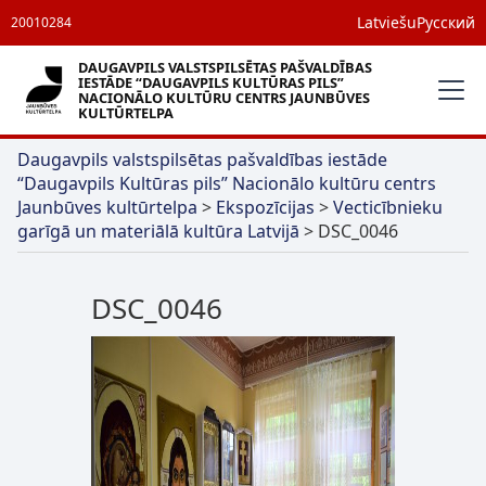
Latviešu
Русский
20010284
DAUGAVPILS VALSTSPILSĒTAS PAŠVALDĪBAS
IESTĀDE “DAUGAVPILS KULTŪRAS PILS”
NACIONĀLO KULTŪRU CENTRS JAUNBŪVES
KULTŪRTELPA
Daugavpils valstspilsētas pašvaldības iestāde
“Daugavpils Kultūras pils” Nacionālo kultūru centrs
Jaunbūves kultūrtelpa
>
Ekspozīcijas
>
Vecticībnieku
garīgā un materiālā kultūra Latvijā
>
DSC_0046
DSC_0046