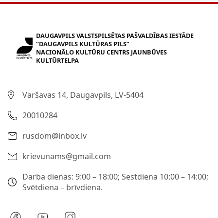
DAUGAVPILS VALSTSPILSĒTAS PAŠVALDĪBAS IESTĀDE
“DAUGAVPILS KULTŪRAS PILS”
NACIONĀLO KULTŪRU CENTRS JAUNBŪVES
KULTŪRTELPA
Varšavas 14, Daugavpils, LV-5404
20010284
rusdom@inbox.lv
krievunams@gmail.com
Darba dienas: 9:00 – 18:00; Sestdiena 10:00 – 14:00;
Svētdiena – brīvdiena.