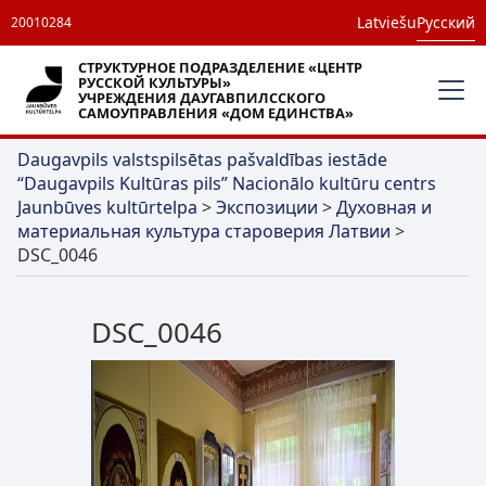
Latviešu
Русский
20010284
СТРУКТУРНОЕ ПОДРАЗДЕЛЕНИЕ «ЦЕНТР
РУССКОЙ КУЛЬТУРЫ»
УЧРЕЖДЕНИЯ ДАУГАВПИЛССКОГО
САМОУПРАВЛЕНИЯ «ДОМ ЕДИНСТВА»
Daugavpils valstspilsētas pašvaldības iestāde
“Daugavpils Kultūras pils” Nacionālo kultūru centrs
Jaunbūves kultūrtelpa
>
Экспозиции
>
Духовная и
материальная культура староверия Латвии
>
DSC_0046
DSC_0046