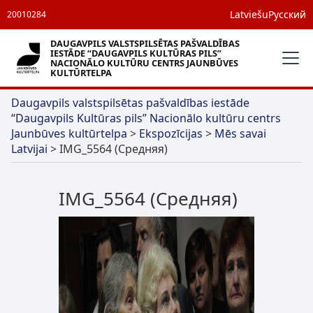
Latviešu
Русский
20010284
DAUGAVPILS VALSTSPILSĒTAS PAŠVALDĪBAS
IESTĀDE “DAUGAVPILS KULTŪRAS PILS”
NACIONĀLO KULTŪRU CENTRS JAUNBŪVES
KULTŪRTELPA
Daugavpils valstspilsētas pašvaldības iestāde
“Daugavpils Kultūras pils” Nacionālo kultūru centrs
Jaunbūves kultūrtelpa
>
Ekspozīcijas
>
Mēs savai
Latvijai
>
IMG_5564 (Средняя)
IMG_5564 (Средняя)