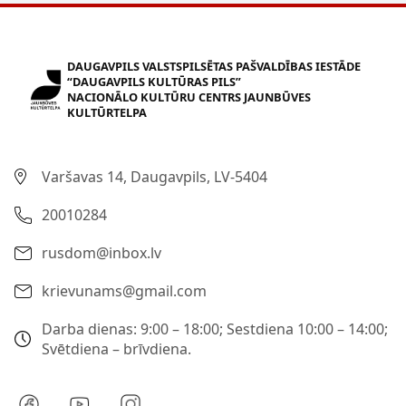
DAUGAVPILS VALSTSPILSĒTAS PAŠVALDĪBAS IESTĀDE
“DAUGAVPILS KULTŪRAS PILS”
NACIONĀLO KULTŪRU CENTRS JAUNBŪVES
KULTŪRTELPA
Varšavas 14, Daugavpils, LV-5404
20010284
rusdom@inbox.lv
krievunams@gmail.com
Darba dienas: 9:00 – 18:00; Sestdiena 10:00 – 14:00;
Svētdiena – brīvdiena.