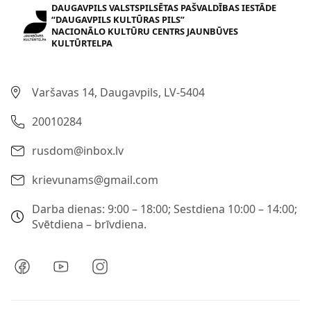
DAUGAVPILS VALSTSPILSĒTAS PAŠVALDĪBAS IESTĀDE
“DAUGAVPILS KULTŪRAS PILS”
NACIONĀLO KULTŪRU CENTRS JAUNBŪVES
KULTŪRTELPA
Varšavas 14, Daugavpils, LV-5404
20010284
rusdom@inbox.lv
krievunams@gmail.com
Darba dienas: 9:00 – 18:00; Sestdiena 10:00 – 14:00;
Svētdiena – brīvdiena.