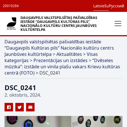
Latviešu
Русский
20010284
DAUGAVPILS VALSTSPILSĒTAS PAŠVALDĪBAS
IESTĀDE “DAUGAVPILS KULTŪRAS PILS”
NACIONĀLO KULTŪRU CENTRS JAUNBŪVES
KULTŪRTELPA
Daugavpils valstspilsētas pašvaldības iestāde
“Daugavpils Kultūras pils” Nacionālo kultūru centrs
Jaunbūves kultūrtelpa
>
Aktualitātes
>
Visas
kategorijas
>
Prezentācijas un izstādes
>
“Dvēseles
mūzika”: izstāde un vinila plašu vakars Krievu kultūras
centrā (FOTO)
>
DSC_0241
DSC_0241
2. oktobris, 2024.