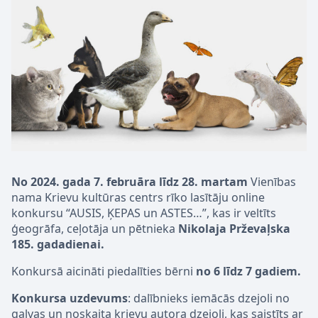
No 2024. gada 7. februāra līdz 28. martam
Vienības
nama Krievu kultūras centrs rīko lasītāju online
konkursu “AUSIS, ĶEPAS un ASTES…”, kas ir veltīts
ģeogrāfa, ceļotāja un pētnieka
Nikolaja Prževaļska
185. gadadienai.
Konkursā aicināti piedalīties bērni
no 6 līdz 7 gadiem.
Konkursa uzdevums
: dalībnieks iemācās dzejoli no
galvas un noskaita krievu autora dzejoli, kas saistīts ar