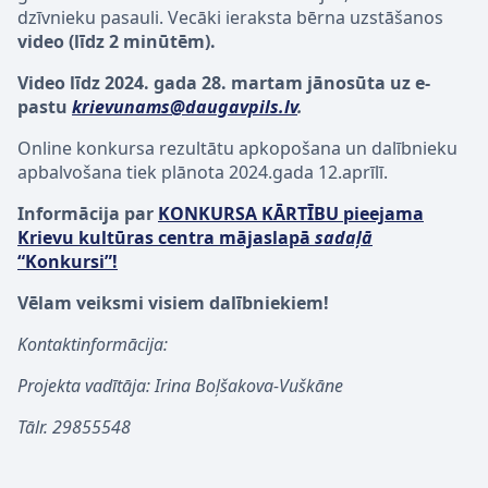
dzīvnieku pasauli. Vecāki ieraksta bērna uzstāšanos
video (līdz 2 minūtēm).
Video līdz 2024. gada 28. martam jānosūta uz e-
pastu
krievunams@daugavpils.lv
.
Online konkursa rezultātu apkopošana un dalībnieku
apbalvošana tiek plānota 2024.gada 12.aprīlī.
Informācija par
KONKURSA KĀRTĪBU
pieejama
Krievu kultūras centra mājaslapā
sadaļā
“Konkursi”!
Vēlam veiksmi visiem dalībniekiem!
Kontaktinformācija:
Projekta vadītāja: Irina Boļšakova-Vuškāne
Tālr. 29855548