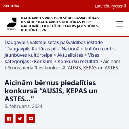
Latviešu
Русский
20010284
DAUGAVPILS VALSTSPILSĒTAS PAŠVALDĪBAS
IESTĀDE “DAUGAVPILS KULTŪRAS PILS”
NACIONĀLO KULTŪRU CENTRS JAUNBŪVES
KULTŪRTELPA
Daugavpils valstspilsētas pašvaldības iestāde
“Daugavpils Kultūras pils” Nacionālo kultūru centrs
Jaunbūves kultūrtelpa
>
Aktualitātes
>
Visas
kategorijas
>
Konkursi / Konkursu rezultāti
>
Aicinām
bērnus piedalīties konkursā “AUSIS, ĶEPAS un ASTES…”
Aicinām bērnus piedalīties
konkursā “AUSIS, ĶEPAS un
ASTES…”
5. februāris, 2024.