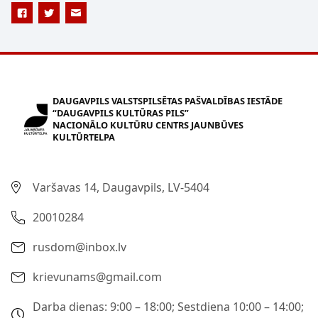
DAUGAVPILS VALSTSPILSĒTAS PAŠVALDĪBAS IESTĀDE
“DAUGAVPILS KULTŪRAS PILS”
NACIONĀLO KULTŪRU CENTRS JAUNBŪVES
KULTŪRTELPA
Varšavas 14, Daugavpils, LV-5404
20010284
rusdom@inbox.lv
krievunams@gmail.com
Darba dienas: 9:00 – 18:00; Sestdiena 10:00 – 14:00;