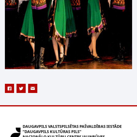
DAUGAVPILS VALSTSPILSĒTAS PAŠVALDĪBAS IESTĀDE
“DAUGAVPILS KULTŪRAS PILS”
NACIONĀLO KULTŪRU CENTRS JAUNBŪVES