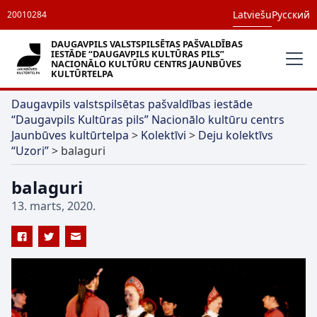
Latviešu
Русский
20010284
DAUGAVPILS VALSTSPILSĒTAS PAŠVALDĪBAS
IESTĀDE “DAUGAVPILS KULTŪRAS PILS”
NACIONĀLO KULTŪRU CENTRS JAUNBŪVES
KULTŪRTELPA
Daugavpils valstspilsētas pašvaldības iestāde
“Daugavpils Kultūras pils” Nacionālo kultūru centrs
Jaunbūves kultūrtelpa
>
Kolektīvi
>
Deju kolektīvs
“Uzori”
>
balaguri
balaguri
13. marts, 2020.