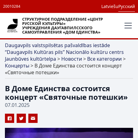
Latviešu
Русский
20010284
СТРУКТУРНОЕ ПОДРАЗДЕЛЕНИЕ «ЦЕНТР
РУССКОЙ КУЛЬТУРЫ»
УЧРЕЖДЕНИЯ ДАУГАВПИЛССКОГО
САМОУПРАВЛЕНИЯ «ДОМ ЕДИНСТВА»
Daugavpils valstspilsētas pašvaldības iestāde
“Daugavpils Kultūras pils” Nacionālo kultūru centrs
Jaunbūves kultūrtelpa
>
Новости
>
Все категории
>
Концерты
>
В Доме Единства состоится концерт
«Святочные потешки»
В Доме Единства состоится
концерт «Святочные потешки»
07.01.2025