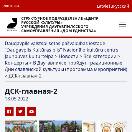
Latviešu
Русский
20010284
СТРУКТУРНОЕ ПОДРАЗДЕЛЕНИЕ «ЦЕНТР
РУССКОЙ КУЛЬТУРЫ»
УЧРЕЖДЕНИЯ ДАУГАВПИЛССКОГО
САМОУПРАВЛЕНИЯ «ДОМ ЕДИНСТВА»
Daugavpils valstspilsētas pašvaldības iestāde
“Daugavpils Kultūras pils” Nacionālo kultūru centrs
Jaunbūves kultūrtelpa
>
Новости
>
Все категории
>
Концерты
>
В Даугавпилсе пройдут традиционные
Дни славянской культуры (программа мероприятий)
>
ДСК-главная-2
ДСК-главная-2
18.05.2022