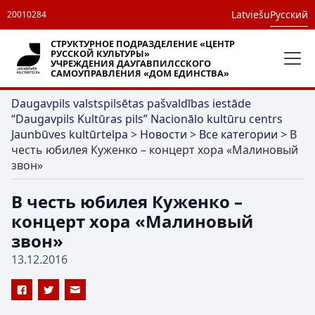
Latviešu
Русский
20010284
СТРУКТУРНОЕ ПОДРАЗДЕЛЕНИЕ «ЦЕНТР
РУССКОЙ КУЛЬТУРЫ»
УЧРЕЖДЕНИЯ ДАУГАВПИЛССКОГО
САМОУПРАВЛЕНИЯ «ДОМ ЕДИНСТВА»
Daugavpils valstspilsētas pašvaldības iestāde
“Daugavpils Kultūras pils” Nacionālo kultūru centrs
Jaunbūves kultūrtelpa
>
Новости
>
Все категории
>
В
честь юбилея Куженко – концерт хора «Малиновый
звон»
В честь юбилея Куженко –
концерт хора «Малиновый
звон»
13.12.2016