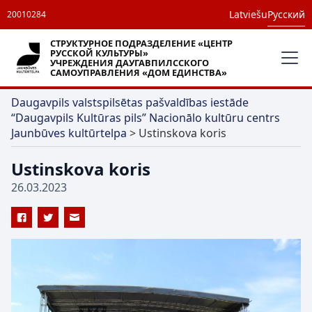
Latviešu
Русский
20010284
СТРУКТУРНОЕ ПОДРАЗДЕЛЕНИЕ «ЦЕНТР
РУССКОЙ КУЛЬТУРЫ»
УЧРЕЖДЕНИЯ ДАУГАВПИЛССКОГО
САМОУПРАВЛЕНИЯ «ДОМ ЕДИНСТВА»
Daugavpils valstspilsētas pašvaldības iestāde
“Daugavpils Kultūras pils” Nacionālo kultūru centrs
Jaunbūves kultūrtelpa
>
Ustinskova koris
Ustinskova koris
26.03.2023