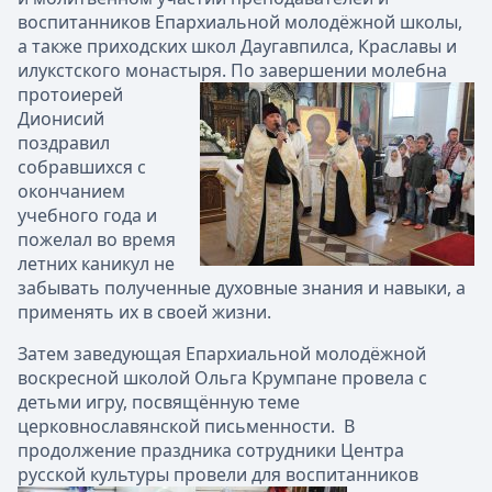
воспитанников Епархиальной молодёжной школы,
а также приходских школ Даугавпилса, Краславы и
илукстского монастыря. По заве
ршении молебна
протоиерей
Дионисий
поздравил
собравшихся с
окончанием
учебного года и
пожелал во время
летних каникул не
забывать полученные духовные знания и навыки, а
применять их в своей жизни.
Затем заведующая Епархиальной молодёжной
воскресной школой Ольга Крумпане провела с
детьми игру, посвящённую теме
церковнославянской письменности. В
продолжение праздника сотрудники Центра
русской культуры провели для воспитанников