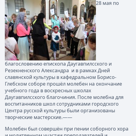
28 мая по
благословению епископа Даугавпилсского и
Резекненского Александра и в рамках Дней
славянской культуры в кафедральном Борисо-
Глебском соборе прошёл молебен на окончание
учебного года в воскресных школах
Даугавпилсского благочиния. После молебна для
воспитанников школ сотрудниками городского
Центра русской культуры были организованы
творческие мастерские.——
Молебен был совершён при пении соборного хора
и молитвенном участии преподавателей и