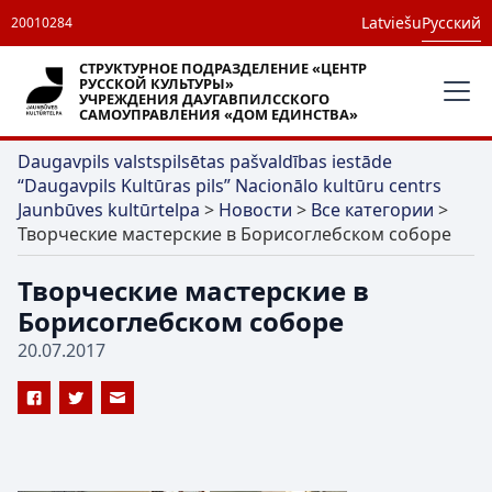
Latviešu
Русский
20010284
СТРУКТУРНОЕ ПОДРАЗДЕЛЕНИЕ «ЦЕНТР
РУССКОЙ КУЛЬТУРЫ»
УЧРЕЖДЕНИЯ ДАУГАВПИЛССКОГО
САМОУПРАВЛЕНИЯ «ДОМ ЕДИНСТВА»
Daugavpils valstspilsētas pašvaldības iestāde
“Daugavpils Kultūras pils” Nacionālo kultūru centrs
Jaunbūves kultūrtelpa
>
Новости
>
Все категории
>
Творческие мастерские в Борисоглебском соборе
Творческие мастерские в
Борисоглебском соборе
20.07.2017