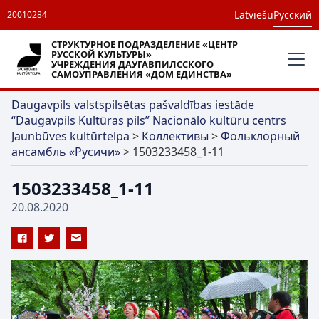
Latviešu
Русский
20010284
СТРУКТУРНОЕ ПОДРАЗДЕЛЕНИЕ «ЦЕНТР
РУССКОЙ КУЛЬТУРЫ»
УЧРЕЖДЕНИЯ ДАУГАВПИЛССКОГО
САМОУПРАВЛЕНИЯ «ДОМ ЕДИНСТВА»
Daugavpils valstspilsētas pašvaldības iestāde
“Daugavpils Kultūras pils” Nacionālo kultūru centrs
Jaunbūves kultūrtelpa
>
Коллективы
>
Фольклорный
ансамбль «Русичи»
>
1503233458_1-11
1503233458_1-11
20.08.2020