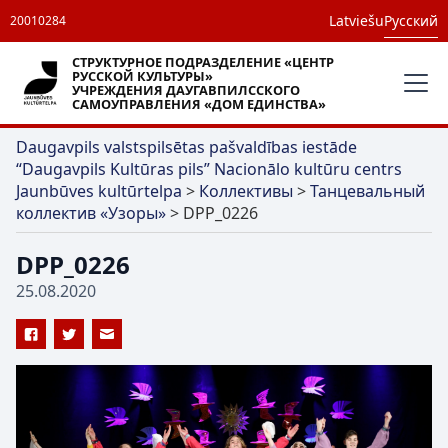
Latviešu
Русский
20010284
СТРУКТУРНОЕ ПОДРАЗДЕЛЕНИЕ «ЦЕНТР
РУССКОЙ КУЛЬТУРЫ»
УЧРЕЖДЕНИЯ ДАУГАВПИЛССКОГО
САМОУПРАВЛЕНИЯ «ДОМ ЕДИНСТВА»
Daugavpils valstspilsētas pašvaldības iestāde
“Daugavpils Kultūras pils” Nacionālo kultūru centrs
Jaunbūves kultūrtelpa
>
Коллективы
>
Танцевальный
коллектив «Узоры»
>
DPP_0226
DPP_0226
25.08.2020