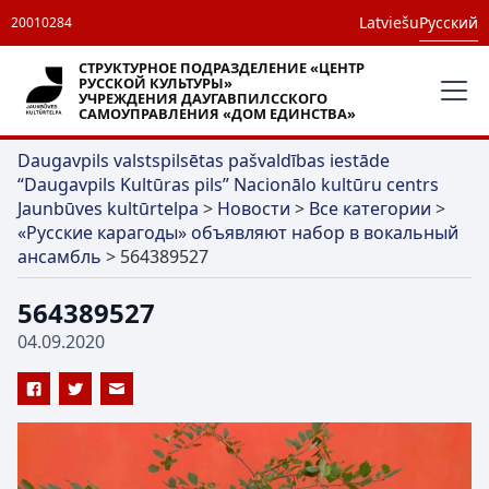
Latviešu
Русский
20010284
СТРУКТУРНОЕ ПОДРАЗДЕЛЕНИЕ «ЦЕНТР
РУССКОЙ КУЛЬТУРЫ»
УЧРЕЖДЕНИЯ ДАУГАВПИЛССКОГО
САМОУПРАВЛЕНИЯ «ДОМ ЕДИНСТВА»
Daugavpils valstspilsētas pašvaldības iestāde
“Daugavpils Kultūras pils” Nacionālo kultūru centrs
Jaunbūves kultūrtelpa
>
Новости
>
Все категории
>
«Русские карагоды» объявляют набор в вокальный
ансамбль
>
564389527
564389527
04.09.2020