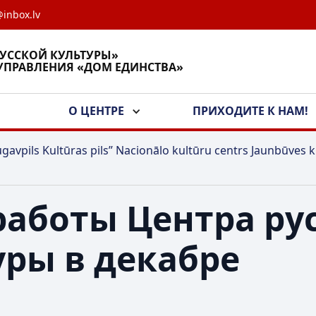
inbox.lv
РУССКОЙ КУЛЬТУРЫ»
УПРАВЛЕНИЯ «ДОМ ЕДИНСТВА»
А
О ЦЕНТРЕ
ПРИХОДИТЕ К НАМ!
gavpils Kultūras pils” Nacionālo kultūru centrs Jaunbūves k
работы Центра ру
уры в декабре