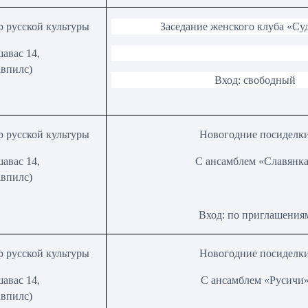
р русской культуры
Заседание женского клуба «Су
авас 14,
авпилс
)
Вход: свободный
р русской культуры
Новогодние посиделк
авас 14,
С ансамблем «Славянк
авпилс
)
Вход: по приглашения
р русской культуры
Новогодние посиделк
авас 14,
С ансамблем «Русичи
авпилс
)