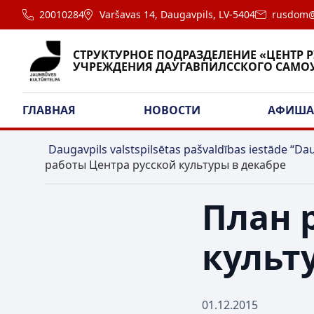
20010284
Varšavas 14, Daugavpils, LV-5404
rusdom@
СТРУКТУРНОЕ ПОДРАЗДЕЛЕНИЕ «ЦЕНТР 
УЧРЕЖДЕНИЯ ДАУГАВПИЛССКОГО САМО
ГЛАВНАЯ
НОВОСТИ
АФИШ
Daugavpils valstspilsētas pašvaldības iestāde “Dau
работы Центра русской культуры в декабре
План 
культ
01.12.2015