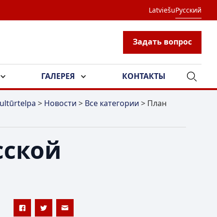
Latviešu
Русский
Задать вопрос
ГАЛЕРЕЯ
КОНТАКТЫ
ultūrtelpa
>
Новости
>
Все категории
>
План
сской