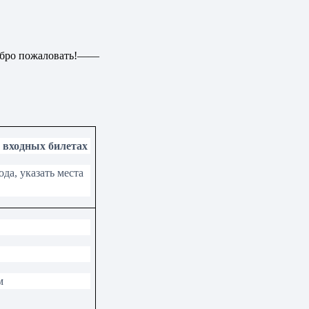
обро пожаловать!——
 входных билетах
ода, указать места
м