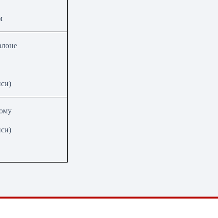
м
алоне
иси)
дому
иси)