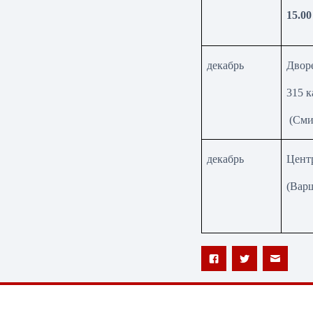
1
5
.00
декабрь
Двор
315 к
(
Сми
декабрь
Цент
(Варш