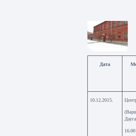
Ме
Дата
Ме
1
0
.12.2015.
Цент
(Варш
Дауг
16.00