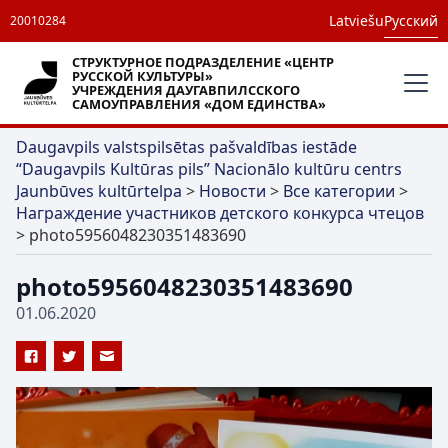
Latviešu
Русский
20010284
СТРУКТУРНОЕ ПОДРАЗДЕЛЕНИЕ «ЦЕНТР
РУССКОЙ КУЛЬТУРЫ»
УЧРЕЖДЕНИЯ ДАУГАВПИЛССКОГО
САМОУПРАВЛЕНИЯ «ДОМ ЕДИНСТВА»
Daugavpils valstspilsētas pašvaldības iestāde
“Daugavpils Kultūras pils” Nacionālo kultūru centrs
Jaunbūves kultūrtelpa
>
Новости
>
Все категории
>
Награждение участников детского конкурса чтецов
>
photo5956048230351483690
photo5956048230351483690
01.06.2020