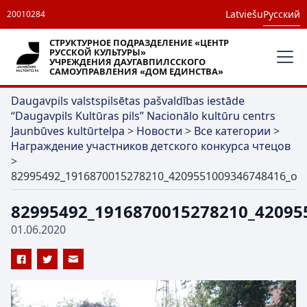
Latviešu
Русский
20010284
СТРУКТУРНОЕ ПОДРАЗДЕЛЕНИЕ «ЦЕНТР
РУССКОЙ КУЛЬТУРЫ»
УЧРЕЖДЕНИЯ ДАУГАВПИЛССКОГО
САМОУПРАВЛЕНИЯ «ДОМ ЕДИНСТВА»
Daugavpils valstspilsētas pašvaldības iestāde
“Daugavpils Kultūras pils” Nacionālo kultūru centrs
Jaunbūves kultūrtelpa
>
Новости
>
Все категории
>
Награждение участников детского конкурса чтецов
>
82995492_1916870015278210_4209551009346748416_o
82995492_1916870015278210_42095
01.06.2020