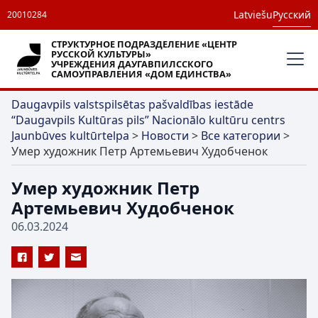
Latviešu
Русский
20010284
СТРУКТУРНОЕ ПОДРАЗДЕЛЕНИЕ «ЦЕНТР
РУССКОЙ КУЛЬТУРЫ»
УЧРЕЖДЕНИЯ ДАУГАВПИЛССКОГО
САМОУПРАВЛЕНИЯ «ДОМ ЕДИНСТВА»
Daugavpils valstspilsētas pašvaldības iestāde
“Daugavpils Kultūras pils” Nacionālo kultūru centrs
Jaunbūves kultūrtelpa
>
Новости
>
Все категории
>
Умер художник Петр Артемьевич Худобченок
Умер художник Петр
Артемьевич Худобченок
06.03.2024