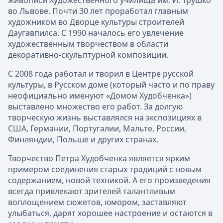
живописи Художественного училища им. И. Трушко
во Львове. Почти 30 лет проработал главным
художником во Дворце культуры строителей
Даугавпилса. С 1990 началось его увлечение
художественным творчеством в области
декоративно-скульптурной композиции.
С 2008 года работал и творил в Центре русской
культуры, в Русском доме (который часто и по праву
неофициально именуют «Домом Худобченка»)
выставлено множество его работ. За долгую
творческую жизнь выставлялся на экспозициях в
США, Германии, Португалии, Мальте, России,
Финляндии, Польше и других странах.
Творчество Петра Худобченка является ярким
примером соединения старых традиций с новым
содержанием, новой техникой. А его произведения
всегда привлекают зрителей талантливым
воплощением сюжетов, юмором, заставляют
улыбаться, дарят хорошее настроение и остаются в