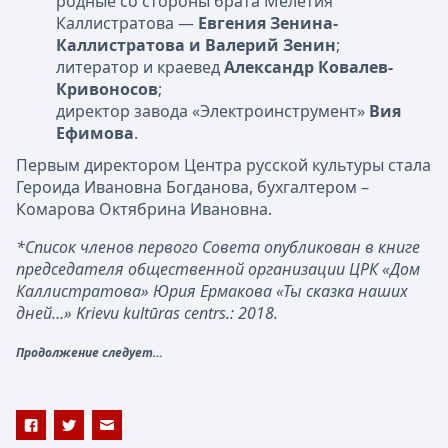
родные со стороны брата Мелетия
Каллистратова —
Евгения Зенина-
Каллистратова и Валерий Зенин
;
литератор и краевед
Александр Ковалев-
Кривоносов
;
директор завода «Электроинструмент»
Вия
Ефимова
.
Первым директором Центра русской культуры стала
Героида Ивановна Богданова, бухгалтером –
Комарова Октябрина Ивановна.
*Список членов первого Совета опубликован в книге
председателя общественной организации ЦРК «Дом
Каллистратова» Юрия Ермакова «Ты сказка наших
дней…» Krievu kultūras centrs.: 2018.
Продолжение следует…