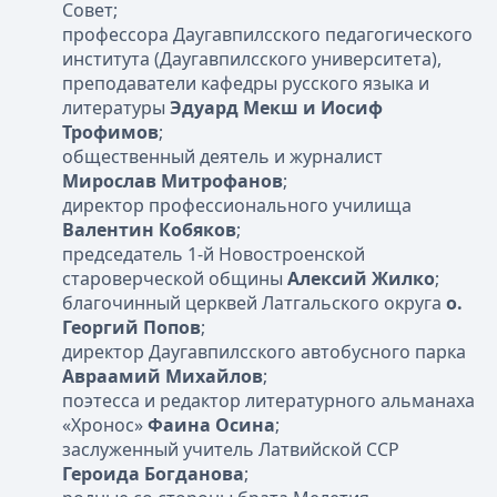
Совет;
профессора Даугавпилсского педагогического
института (Даугавпилсского университета),
преподаватели кафедры русского языка и
литературы
Эдуард Мекш и Иосиф
Трофимов
;
общественный деятель и журналист
Мирослав Митрофанов
;
директор профессионального училища
Валентин Кобяков
;
председатель 1-й Новостроенской
староверческой общины
Алексий Жилко
;
благочинный церквей Латгальского округа
о.
Георгий Попов
;
директор Даугавпилсского автобусного парка
Авраамий Михайлов
;
поэтесса и редактор литературного альманаха
«Хронос»
Фаина Осина
;
заслуженный учитель Латвийской ССР
Героида Богданова
;