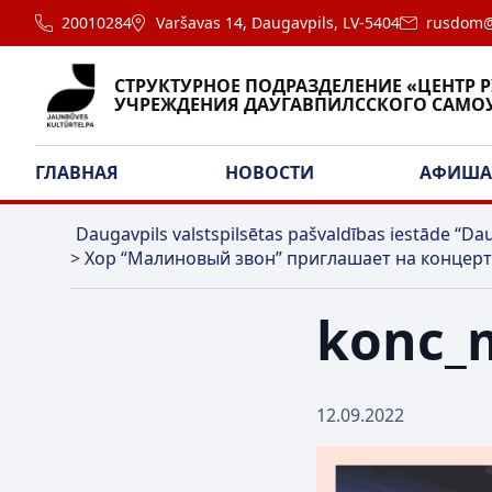
20010284
Varšavas 14, Daugavpils, LV-5404
rusdom@
СТРУКТУРНОЕ ПОДРАЗДЕЛЕНИЕ «ЦЕНТР 
УЧРЕЖДЕНИЯ ДАУГАВПИЛССКОГО САМО
ГЛАВНАЯ
НОВОСТИ
АФИШ
Daugavpils valstspilsētas pašvaldības iestāde “Dau
>
Хор “Малиновый звон” приглашает на концерт
konc_m
12.09.2022